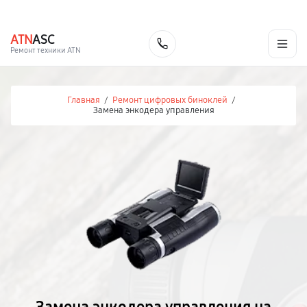
г. Челябинск
Ежедневно с 9:00 до 21:00
+7 (351) 200-54-23
ATN
ASC
Заказать
Ремонт техники ATN
Главная
/
Ремонт цифровых биноклей
/
Замена энкодера управления