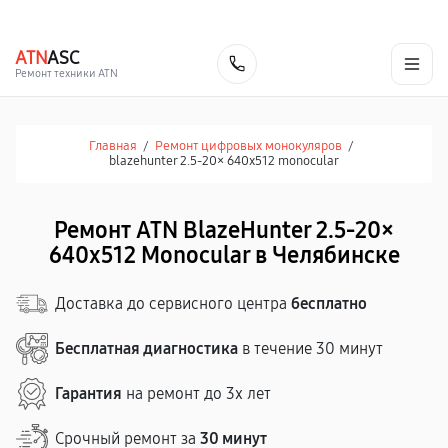
г. Челябинск
Ежедневно с 9:00 до 21:00
+7 (351) 200-54-23
ATN
ASC
Заказать
Ремонт техники ATN
Главная
/
Ремонт цифровых монокуляров
/
blazehunter 2.5‑20× 640x512 monocular
Ремонт ATN BlazeHunter 2.5‑20×
640x512 Monocular в Челябинске
Доставка до сервисного центра
бесплатно
Бесплатная диагностика
в течение 30 минут
Гарантия
на ремонт до 3х лет
Срочный ремонт за
30 минут