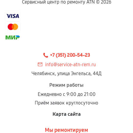
Если комплектующие куплены
Сервисный центр по ремонту ATN ©
2026
самостоятельно
Гарантия на выполненные работы может
сохраняться полностью или частично, если
соблюдены следующие условия:
Предоставленные детали подходят по
техническим параметрам и не имеют внешних
+7 (351) 200-54-23
дефектов.
info@service-atn-rem.ru
Установка была выполнена нашим сервисным
Челябинск, улица Энгельса, 44Д
центром.
При этом гарантия на сами комплектующие
Режим работы
остается на стороне производителя или
Ежедневно с 9:00 до 21:00
продавца. За качество сторонних деталей
Приём заявок круглосуточно
сервисный центр ответственности не несет.
Карта сайта
Мы ремонтируем