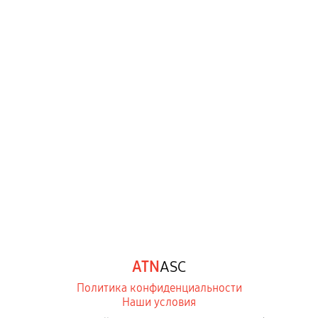
Когда гарантия не действует
Нарушение правил эксплуатации,
механические повреждения, попадание влаги,
перегрев, коррозия.
Самостоятельный ремонт или вмешательство
третьих лиц.
Естественный износ деталей, если иное не
предусмотрено отдельно.
Обращение после окончания гарантийного
срока.
Программные сбои, если это не указано в
ATN
ASC
отдельных условиях.
Политика конфиденциальности
Наши условия