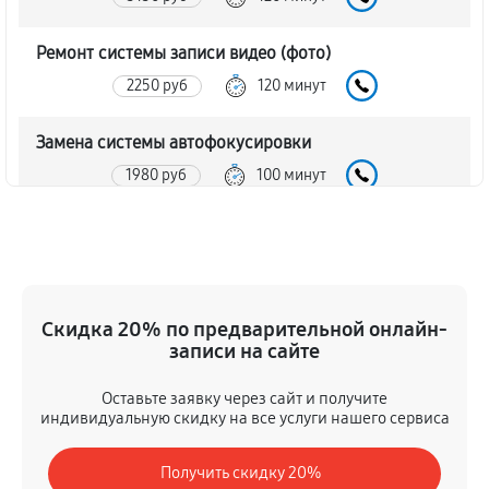
Ремонт системы записи видео (фото)
2250 руб
120 минут
Замена системы автофокусировки
1980 руб
100 минут
Ремонт модуля ночного видения
2700 руб
120 минут
Замена дисплея цифрового монокуляра ATN
Скидка 20% по предварительной онлайн-
BlazeHunter 2.5‑20× 640x512 Monocular
записи на сайте
2250 руб
90 минут
Оставьте заявку через сайт и получите
индивидуальную скидку на все услуги нашего сервиса
Замена объектива цифрового монокуляра ATN
BlazeHunter 2.5‑20× 640x512 Monocular
Получить скидку 20%