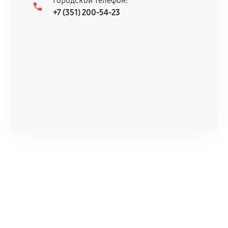
Городской телефон:
+7 (351) 200-54-23
Документы для подтверждения
гарантии
Гарантийный талон.
Акт выполненных работ с датой, перечнем
услуг и сроком гарантии.
Документы на установленные комплектующие
и кассовый чек.
Расширенная гарантия
В некоторых случаях возможно оформление
расширенной гарантии. Стоимость, сроки и
условия продления согласовываются отдельно и
фиксируются в документах.