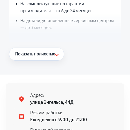
На комплектующие по гарантии
производителя — от 6 до 24 месяцев.
На детали, установленные сервисным центром
— до 3 месяцев.
Что считается гарантийным случаем
Показать полностью
Повторное возникновение неисправности,
напрямую связанной с выполненным
ремонтом.
Поломка установленной детали при
нормальной эксплуатации в течение
Адрес:
гарантийного срока.
улица Энгельса, 44Д
Несоответствие комплектующей заявленным
Режим работы:
техническим характеристикам.
Ежедневно с 9:00 до 21:00