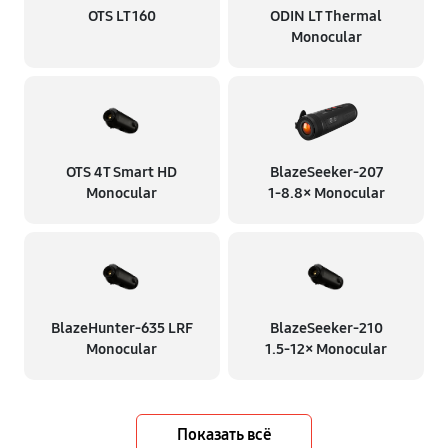
OTS LT 160
ODIN LT Thermal
Monocular
OTS 4T Smart HD
BlazeSeeker‑207
Monocular
1‑8.8× Monocular
BlazeHunter‑635 LRF
BlazeSeeker‑210
Monocular
1.5‑12× Monocular
Показать всё