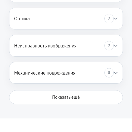
Замена ключей управления
Оптика
7
530 руб
60 минут
Замена аккумулятора
530 руб
60 минут
Неисправность изображения
7
Замена процессора
590 руб
60 минут
Механические повреждения
5
Замена USB порта
530 руб
60 минут
Показать ещё
Ремонт цепи питания
900 руб
60 минут
Замена матрицы