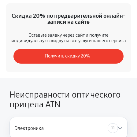
Ремонт встроенного дальнометра и других устройств
Скидка 20% по предварительной онлайн-
680 руб
60 минут
записи на сайте
Калибровка и настройка
Оставьте заявку через сайт и получите
индивидуальную скидку на все услуги нашего сервиса
680 руб
60 минут
Получить скидку 20%
Ремонт датчика синхроимпульсов
1400 руб
60 минут
Ремонт оптики
1800 руб
60 минут
Неисправности оптического
прицела ATN
Ремонт контроллеров
530 руб
60 минут
Замена корпуса
Электроника
11
1130 руб
60 минут