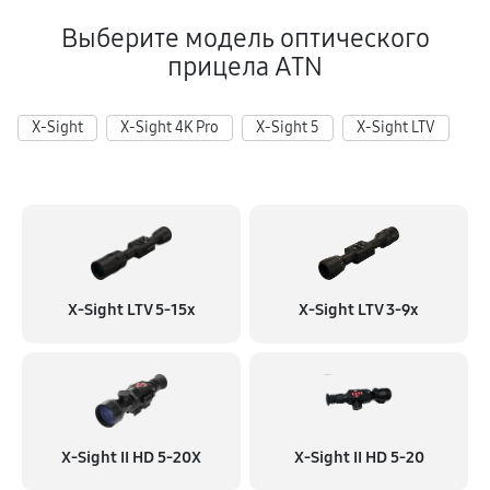
990 руб
60 минут
Выберите модель оптического
прицела ATN
Замена дисплея (экрана)
680 руб
60 минут
X-Sight
X-Sight 4K Pro
X-Sight 5
X-Sight LTV
Ремонт разъема
530 руб
60 минут
Ремонт Wi-Fi
590 руб
60 минут
X-Sight LTV 5-15x
X-Sight LTV 3-9x
Восстановление после попадания влаги
590 руб
60 минут
Ремонт платы управления (восстановление)
680 руб
60 минут
X-Sight II HD 5-20X
X-Sight II HD 5-20
Прошивка (Обновление ПО)