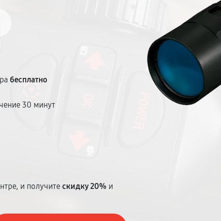
тра
бесплатно
чение 30 минут
т
нтре, и получите
скидку 20%
и