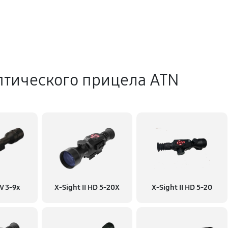
птического прицела ATN
V 3-9x
X-Sight II HD 5-20X
X-Sight II HD 5-20