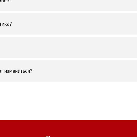
анее?
тика?
т измениться?