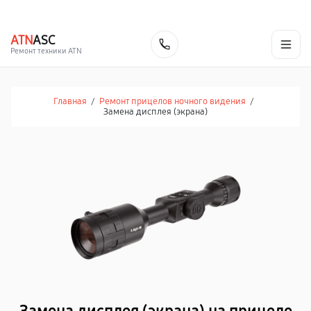
г. Челябинск
Ежедневно с 9:00 до 21:00
+7 (351) 200-54-23
ATN
ASC
Заказать
Ремонт техники ATN
Главная
/
Ремонт прицелов ночного видения
/
Замена дисплея (экрана)