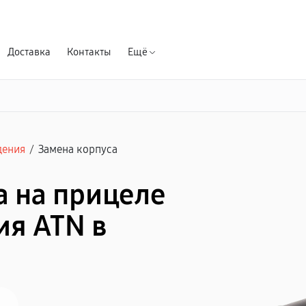
Гарантия д
Доставка
Контакты
Ещё
дения
/
Замена корпуса
а на прицеле
ия ATN в