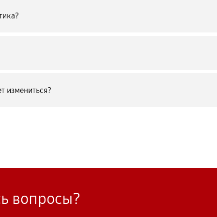
тика?
т измениться?
сь вопросы?