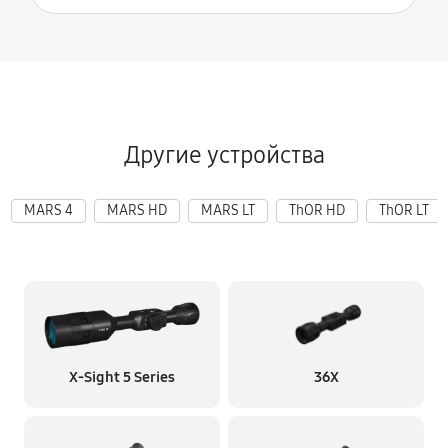
Другие устройства
MARS 4
MARS HD
MARS LT
ThOR HD
ThOR LT
X‑Sight 5 Series
36X