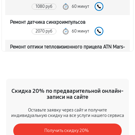
1080 руб
60 минут
Ремонт датчика синхроимпульсов
2070 руб
60 минут
Ремонт оптики тепловизионного прицела ATN Mars-
HD 640 2,5-25X
2070 руб
60 минут
Восстановление питания
720 руб
60 минут
Скидка 20% по предварительной онлайн-
записи на сайте
Ремонт контроллеров тепловизионного прицела
Оставьте заявку через сайт и получите
ATN Mars-HD 640 2,5-25X
индивидуальную скидку на все услуги нашего сервиса
990 руб
60 минут
Получить скидку 20%