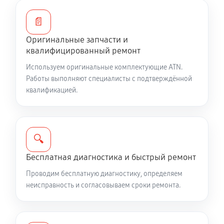
Восстановление цепи питания
1440 руб
60 минут
📄
Оригинальные запчасти и
Ремонт и замена аккумулятора
квалифицированный ремонт
1440 руб
60 минут
Используем оригинальные комплектующие ATN.
Работы выполняют специалисты с подтверждённой
Ремонт Wi-Fi модуля тепловизионного прицела ATN
квалификацией.
Mars-HD 640 2,5-25X
990 руб
60 минут
Замена процессора CPU
🔍
3150 руб
60 минут
Бесплатная диагностика и быстрый ремонт
Проводим бесплатную диагностику, определяем
Ремонт разъема питания
неисправность и согласовываем сроки ремонта.
650 руб
60 минут
Разбита линза видоискателя (окуляр)