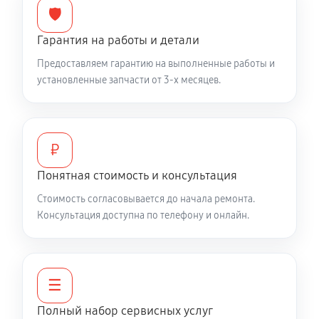
🛡️
2430 руб
60 минут
Гарантия на работы и детали
Не работает батарейный отсек
Предоставляем гарантию на выполненные работы и
2970 руб
60 минут
установленные запчасти от 3-х месяцев.
Запускается и гаснет
6480 руб
60 минут
₽
Не запускается тепловизионный прибор
Понятная стоимость и консультация
4950 руб
60 минут
Стоимость согласовывается до начала ремонта.
Консультация доступна по телефону и онлайн.
Не работает энкодер управления меню (панель
управления)
5580 руб
60 минут
☰
Вертикальные-горизонтальные полосы в
Полный набор сервисных услуг