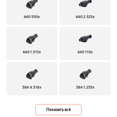
640 550x
640 2.525x
640 1.515x
640 110x
384 4.518x
384 1.255х
Показать всё