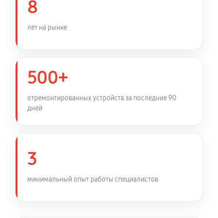
8
Ремонт платы управления (восстановление)
лет на рынке
1170 руб
60 минут
Замена корпуса тепловизионного прицела ATN
500+
Mars-HD 640 2,5-25X
4410 руб
60 минут
отремонтированных устройств за последние 90
дней
Замена дисплея тепловизионного прицела ATN
Mars-HD 640 2,5-25X
1080 руб
60 минут
3
Перевёрнутое изображение в видоискателе или на
видео
минимальный опыт работы специалистов
2340 руб
60 минут