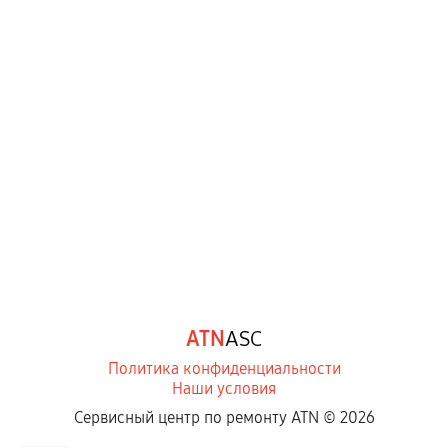
Когда гарантия не действует
Нарушение правил эксплуатации,
механические повреждения, попадание влаги,
перегрев, коррозия.
Самостоятельный ремонт или вмешательство
третьих лиц.
Естественный износ деталей, если иное не
предусмотрено отдельно.
Обращение после окончания гарантийного
срока.
Программные сбои, если это не указано в
ATN
ASC
отдельных условиях.
Политика конфиденциальности
Наши условия
Если комплектующие куплены
Сервисный центр по ремонту ATN ©
2026
самостоятельно