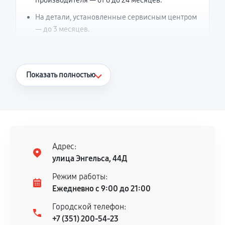
производителя — от 6 до 24 месяцев.
На детали, установленные сервисным центром
— до 3 месяцев.
Что считается гарантийным случаем
Показать полностью
Повторное возникновение неисправности,
напрямую связанной с выполненным
ремонтом.
Поломка установленной детали при
нормальной эксплуатации в течение
Адрес:
гарантийного срока.
улица Энгельса, 44Д
Несоответствие комплектующей заявленным
Режим работы:
техническим характеристикам.
Ежедневно с 9:00 до 21:00
Городской телефон:
+7 (351) 200-54-23