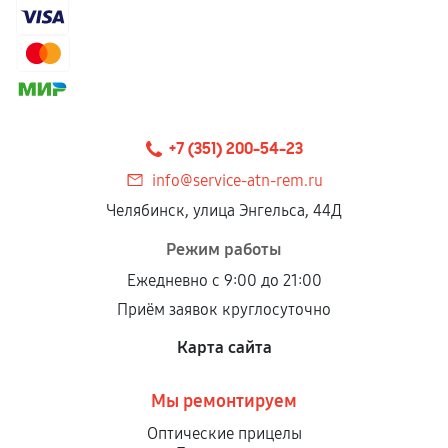
Гарантия на выполненные работы может
сохраняться полностью или частично, если
соблюдены следующие условия:
Предоставленные детали подходят по
техническим параметрам и не имеют внешних
+7 (351) 200-54-23
дефектов.
info@service-atn-rem.ru
Установка была выполнена нашим сервисным
Челябинск, улица Энгельса, 44Д
центром.
При этом гарантия на сами комплектующие
Режим работы
остается на стороне производителя или
Ежедневно с 9:00 до 21:00
продавца. За качество сторонних деталей
Приём заявок круглосуточно
сервисный центр ответственности не несет.
Карта сайта
Мы ремонтируем
Оптические прицелы