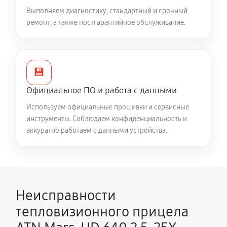
видоискателе и на видео
Выполняем диагностику, стандартный и срочный
5580 руб
60 минут
ремонт, а также постгарантийное обслуживание.
Есть все данные меню (видоискатель исправен), но
нет картинки на видео
5040 руб
60 минут
💾
Официальное ПО и работа с данными
Полностью отсутствует изображение в
Используем официальные прошивки и сервисные
видоискателе и на видео
инструменты. Соблюдаем конфиденциальность и
5310 руб
60 минут
аккуратно работаем с данными устройства.
Видна только половина изображения в
видоискателе и на видео
4500 руб
60 минут
Неисправности
Перепрошивка и обновление устройства
тепловизионного прицела
590 руб
60 минут