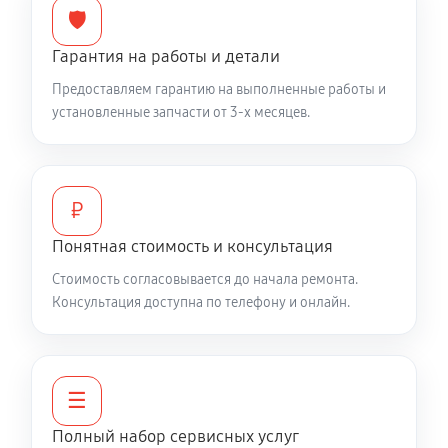
🛡️
2430 руб
60 минут
Гарантия на работы и детали
Не работает батарейный отсек
Предоставляем гарантию на выполненные работы и
2970 руб
60 минут
установленные запчасти от 3-х месяцев.
Запускается и гаснет
6480 руб
60 минут
₽
Не запускается тепловизионный прибор
Понятная стоимость и консультация
4950 руб
60 минут
Стоимость согласовывается до начала ремонта.
Консультация доступна по телефону и онлайн.
Не работает энкодер управления меню (панель
управления)
5580 руб
60 минут
☰
Вертикальные-горизонтальные полосы в
Полный набор сервисных услуг