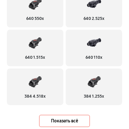
640 550x
640 2.525x
640 1.515x
640 110x
384 4.518x
384 1.255х
Показать всё