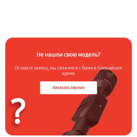
Не нашли свою модель?
Оставьте заявку, мы свяжемся с Вами в ближайшее
время
Заказать звонок
?