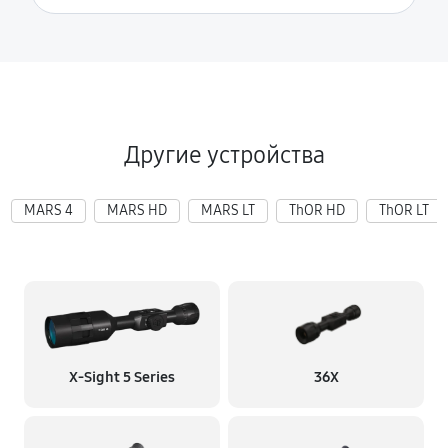
Другие устройства
MARS 4
MARS HD
MARS LT
ThOR HD
ThOR LT
X‑Sight 5 Series
36X