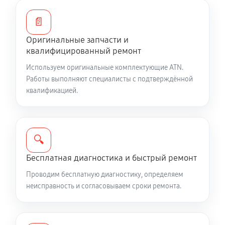
Восстановление цепи питания
1440 руб
60 минут
📄
Оригинальные запчасти и
Ремонт и замена аккумулятора
квалифицированный ремонт
1440 руб
60 минут
Используем оригинальные комплектующие ATN.
Работы выполняют специалисты с подтверждённой
Ремонт Wi-Fi модуля тепловизионного прицела ATN
квалификацией.
Mars LT 320 5-10x50
990 руб
60 минут
Замена процессора CPU
🔍
3150 руб
60 минут
Бесплатная диагностика и быстрый ремонт
Проводим бесплатную диагностику, определяем
Ремонт разъема питания
неисправность и согласовываем сроки ремонта.
650 руб
60 минут
Разбита линза видоискателя (окуляр)