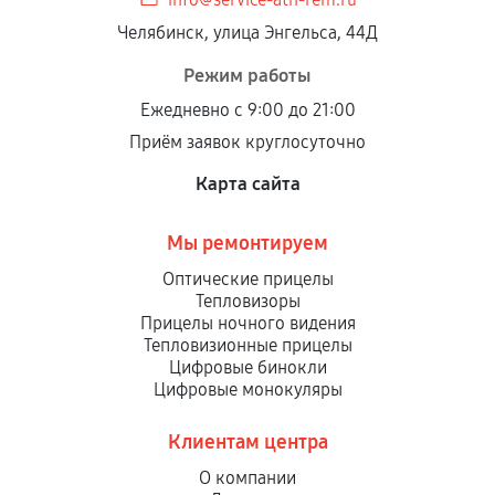
Установка была выполнена нашим сервисным
Челябинск, улица Энгельса, 44Д
центром.
При этом гарантия на сами комплектующие
Режим работы
остается на стороне производителя или
Ежедневно с 9:00 до 21:00
продавца. За качество сторонних деталей
Приём заявок круглосуточно
сервисный центр ответственности не несет.
Карта сайта
Мы ремонтируем
Оптические прицелы
Тепловизоры
Прицелы ночного видения
Тепловизионные прицелы
Цифровые бинокли
Цифровые монокуляры
Клиентам центра
О компании