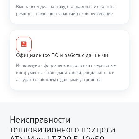
видоискателе и на видео
Выполняем диагностику, стандартный и срочный
5580 руб
60 минут
ремонт, а также постгарантийное обслуживание.
Есть все данные меню (видоискатель исправен), но
нет картинки на видео
5040 руб
60 минут
💾
Официальное ПО и работа с данными
Полностью отсутствует изображение в
Используем официальные прошивки и сервисные
видоискателе и на видео
инструменты. Соблюдаем конфиденциальность и
5310 руб
60 минут
аккуратно работаем с данными устройства.
Видна только половина изображения в
видоискателе и на видео
4500 руб
60 минут
Неисправности
Перепрошивка и обновление устройства
тепловизионного прицела
590 руб
60 минут