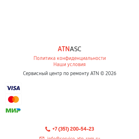
Естественный износ деталей, если иное не
предусмотрено отдельно.
Обращение после окончания гарантийного
срока.
Программные сбои, если это не указано в
ATN
ASC
отдельных условиях.
Политика конфиденциальности
Наши условия
Если комплектующие куплены
Сервисный центр по ремонту ATN ©
2026
самостоятельно
Гарантия на выполненные работы может
сохраняться полностью или частично, если
соблюдены следующие условия:
Предоставленные детали подходят по
техническим параметрам и не имеют внешних
+7 (351) 200-54-23
дефектов.
info@service-atn-rem.ru