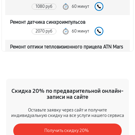
1080 руб
60 минут
Ремонт датчика синхроимпульсов
2070 руб
60 минут
Ремонт оптики тепловизионного прицела ATN Mars
LT 320 5-10x50
2070 руб
60 минут
Восстановление питания
720 руб
60 минут
Скидка 20% по предварительной онлайн-
записи на сайте
Ремонт контроллеров тепловизионного прицела
Оставьте заявку через сайт и получите
ATN Mars LT 320 5-10x50
индивидуальную скидку на все услуги нашего сервиса
990 руб
60 минут
Получить скидку 20%